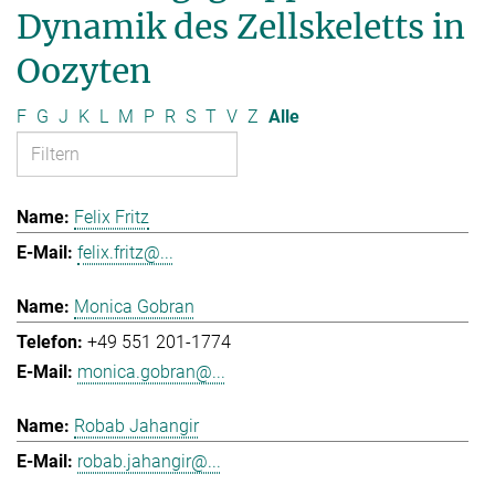
Dynamik des Zellskeletts in
Oozyten
F
G
J
K
L
M
P
R
S
T
V
Z
Alle
Felix Fritz
felix.fritz@...
Monica Gobran
+49 551 201-1774
monica.gobran@...
Robab Jahangir
robab.jahangir@...