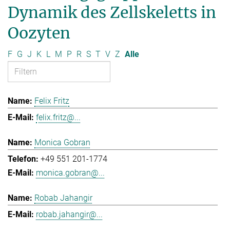
Dynamik des Zellskeletts in
Oozyten
F
G
J
K
L
M
P
R
S
T
V
Z
Alle
Felix Fritz
felix.fritz@...
Monica Gobran
+49 551 201-1774
monica.gobran@...
Robab Jahangir
robab.jahangir@...