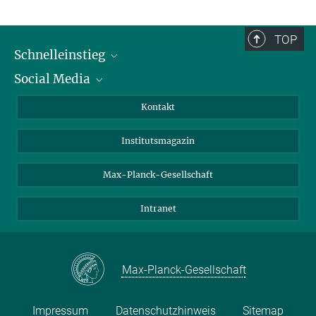
TOP
Schnelleinstieg
Social Media
Alumni
Bewerber*innen
LinkedIn
Kontakt
Besucher*innen
Bluesky
Institutsmagazin
Fördernde
Facebook
Journalist*innen
TikTok
Max-Planck-Gesellschaft
Schulen
YouTube
Intranet
Studierende
Wissenschaftler*innen
Max-Planck-Gesellschaft
Impressum
Datenschutzhinweis
Sitemap