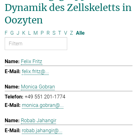
Dynamik des Zellskeletts in
Oozyten
F
G
J
K
L
M
P
R
S
T
V
Z
Alle
Felix Fritz
felix.fritz@...
Monica Gobran
+49 551 201-1774
monica.gobran@...
Robab Jahangir
robab.jahangir@...