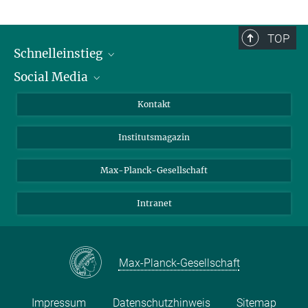
TOP
Schnelleinstieg
Social Media
Alumni
Bewerber*innen
LinkedIn
Kontakt
Besucher*innen
Bluesky
Institutsmagazin
Fördernde
Facebook
Journalist*innen
TikTok
Max-Planck-Gesellschaft
Schulen
YouTube
Intranet
Studierende
Wissenschaftler*innen
Max-Planck-Gesellschaft
Impressum
Datenschutzhinweis
Sitemap