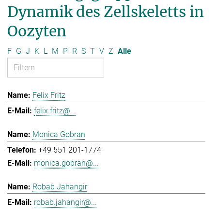
Dynamik des Zellskeletts in
Oozyten
F
G
J
K
L
M
P
R
S
T
V
Z
Alle
Felix Fritz
felix.fritz@...
Monica Gobran
+49 551 201-1774
monica.gobran@...
Robab Jahangir
robab.jahangir@...