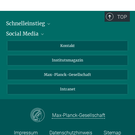
TOP
Schnelleinstieg
Social Media
Alumni
Bewerber*innen
LinkedIn
Kontakt
Besucher*innen
Bluesky
Institutsmagazin
Fördernde
Facebook
Journalist*innen
TikTok
Max-Planck-Gesellschaft
Schulen
YouTube
Intranet
Studierende
Wissenschaftler*innen
Max-Planck-Gesellschaft
Impressum
Datenschutzhinweis
Sitemap