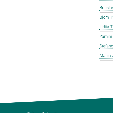
Borisla
Björn T
Lidiia 
Yamini 
Stefano
Mariia 