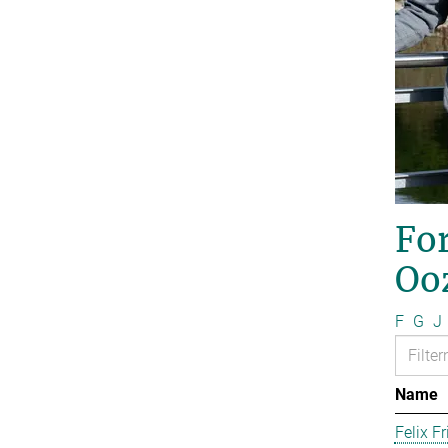
For
Oo
F
G
J
Name
Felix Fr