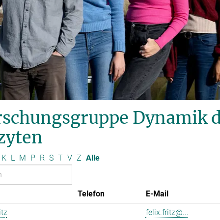
schungsgruppe Dynamik des
zyten
K
L
M
P
R
S
T
V
Z
Alle
Telefon
E-Mail
itz
felix.fritz@...