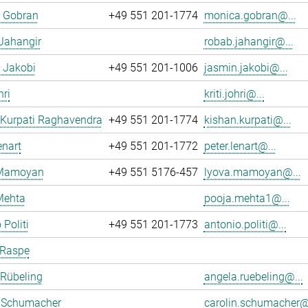
 Gobran
+49 551 201-1774
monica.gobran@...
Jahangir
robab.jahangir@...
 Jakobi
+49 551 201-1006
jasmin.jakobi@...
hri
kriti.johri@...
 Kurpati Raghavendra
+49 551 201-1774
kishan.kurpati@...
enart
+49 551 201-1772
peter.lenart@...
 Mamoyan
+49 551 5176-457
lyova.mamoyan@...
Mehta
pooja.mehta1@...
 Politi
+49 551 201-1773
antonio.politi@...
 Raspe
 Rübeling
angela.ruebeling@...
n Schumacher
carolin.schumacher@.