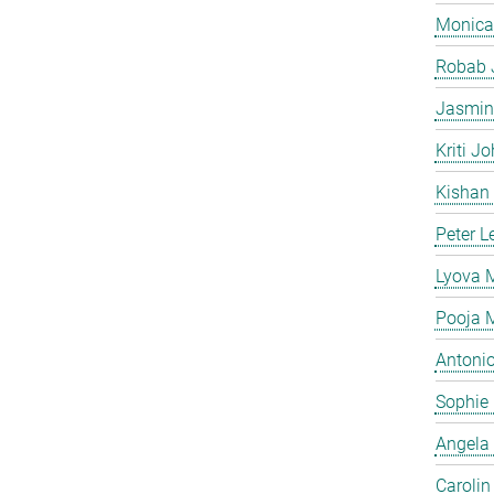
Monica
Robab 
Jasmin
Kriti Jo
Kishan
Peter L
Lyova
Pooja 
Antonio
Sophie
Angela
Caroli