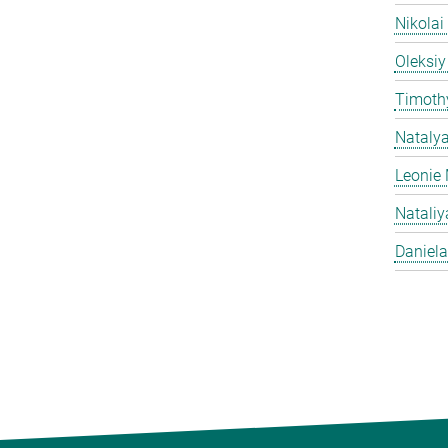
Nikolai
Oleksiy
Timothy
Nataly
Leonie 
Natali
Daniela