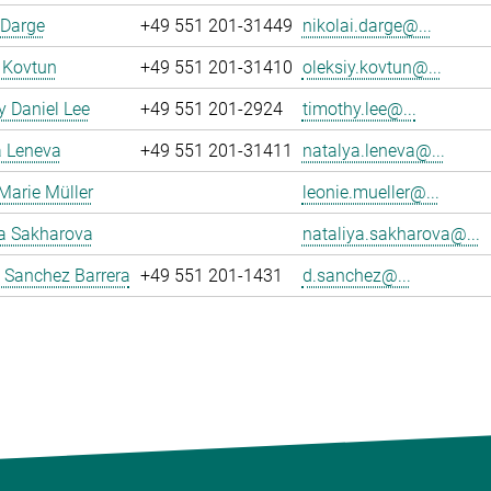
 Darge
+49 551 201-31449
nikolai.darge@...
 Kovtun
+49 551 201-31410
oleksiy.kovtun@...
 Daniel Lee
+49 551 201-2924
timothy.lee@...
a Leneva
+49 551 201-31411
natalya.leneva@...
Marie Müller
leonie.mueller@...
ya Sakharova
nataliya.sakharova@...
 Sanchez Barrera
+49 551 201-1431
d.sanchez@...