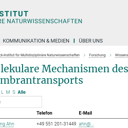
KOMMUNIKATION & MEDIEN
ÜBER UNS
k-Institut für Multidisziplinäre Naturwissenschaften
Forschung
Wissens
lekulare Mechanismen de
mbrantransports
L
M
S
Alle
Telefon
E-Mail
ng Ahn
+49 551 201-31449
ahn@...