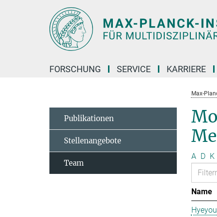
Hauptinhalt
FORSCHUNG
SERVICE
KARRIERE
Max-Planc
Mo
Publikationen
Me
Stellenangebote
A
D
K
Team
Name
Hyeyou