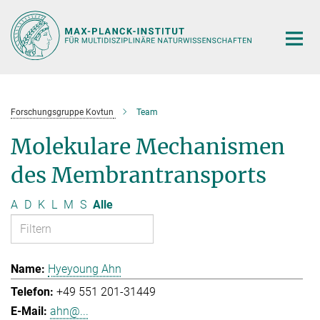
Hauptinhalt
Forschungsgruppe Kovtun
Team
Molekulare Mechanismen
des Membrantransports
A
D
K
L
M
S
Alle
Hyeyoung Ahn
+49 551 201-31449
ahn@...