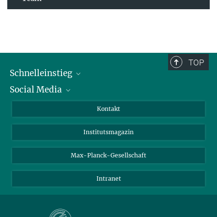
TOP
Schnelleinstieg
Social Media
Alumni
Bewerber*innen
LinkedIn
Kontakt
Besucher*innen
Bluesky
Institutsmagazin
Fördernde
Facebook
Journalist*innen
TikTok
Max-Planck-Gesellschaft
Schulen
YouTube
Intranet
Studierende
Wissenschaftler*innen