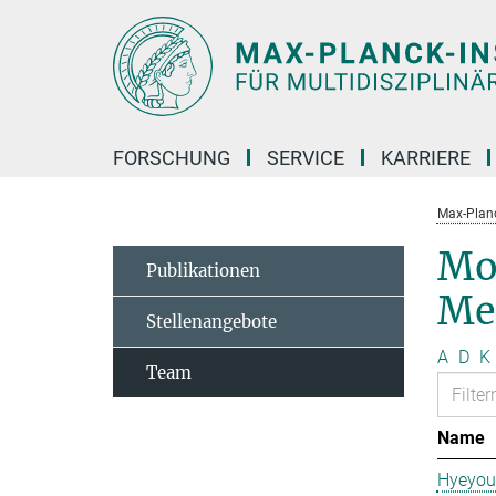
Hauptinhalt
FORSCHUNG
SERVICE
KARRIERE
Max-Planc
Mo
Publikationen
Me
Stellenangebote
A
D
K
Team
Name
Hyeyou