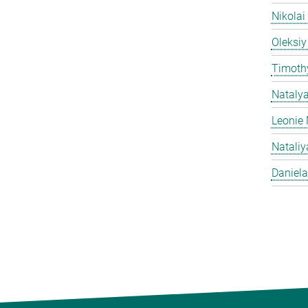
Nikolai
Oleksiy
Timothy
Nataly
Leonie 
Natali
Daniela