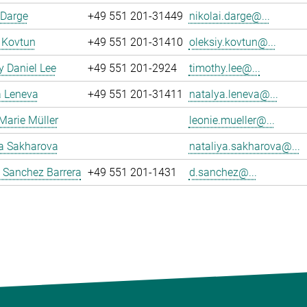
 Darge
+49 551 201-31449
nikolai.darge@...
 Kovtun
+49 551 201-31410
oleksiy.kovtun@...
 Daniel Lee
+49 551 201-2924
timothy.lee@...
a Leneva
+49 551 201-31411
natalya.leneva@...
Marie Müller
leonie.mueller@...
ya Sakharova
nataliya.sakharova@...
 Sanchez Barrera
+49 551 201-1431
d.sanchez@...