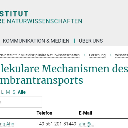
KOMMUNIKATION & MEDIEN
ÜBER UNS
k-Institut für Multidisziplinäre Naturwissenschaften
Forschung
Wissens
lekulare Mechanismen de
mbrantransports
L
M
S
Alle
Telefon
E-Mail
ng Ahn
+49 551 201-31449
ahn@...