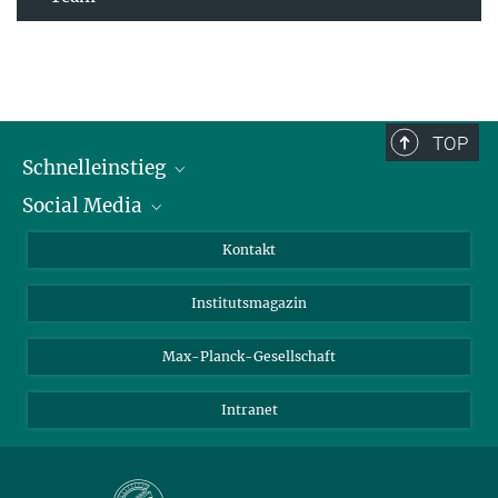
TOP
Schnelleinstieg
Social Media
Alumni
Bewerber*innen
LinkedIn
Kontakt
Besucher*innen
Bluesky
Institutsmagazin
Fördernde
Facebook
Journalist*innen
TikTok
Max-Planck-Gesellschaft
Schulen
YouTube
Intranet
Studierende
Wissenschaftler*innen