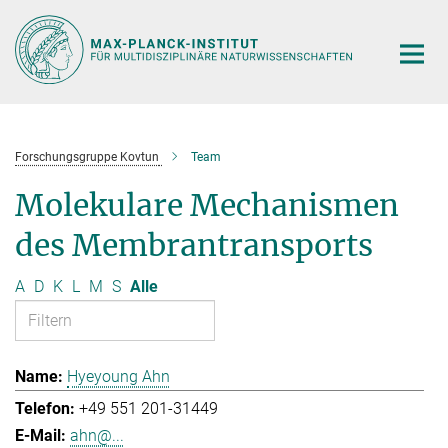
Hauptinhalt
Forschungsgruppe Kovtun
Team
Molekulare Mechanismen
des Membrantransports
A
D
K
L
M
S
Alle
Hyeyoung Ahn
+49 551 201-31449
ahn@...