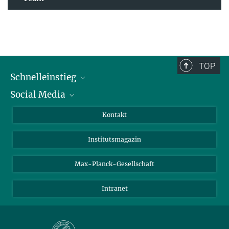
TOP
Schnelleinstieg
Social Media
Alumni
Bewerber*innen
LinkedIn
Kontakt
Besucher*innen
Bluesky
Institutsmagazin
Fördernde
Facebook
Journalist*innen
TikTok
Max-Planck-Gesellschaft
Schulen
YouTube
Intranet
Studierende
Wissenschaftler*innen