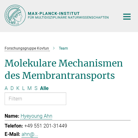
Hauptinhalt
Forschungsgruppe Kovtun
Team
Molekulare Mechanismen
des Membrantransports
A
D
K
L
M
S
Alle
Hyeyoung Ahn
+49 551 201-31449
ahn@...