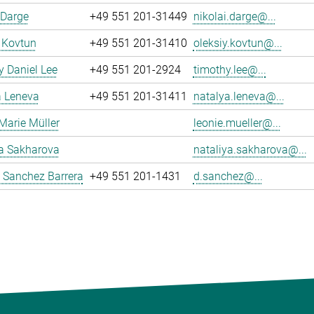
 Darge
+49 551 201-31449
nikolai.darge@...
 Kovtun
+49 551 201-31410
oleksiy.kovtun@...
 Daniel Lee
+49 551 201-2924
timothy.lee@...
a Leneva
+49 551 201-31411
natalya.leneva@...
Marie Müller
leonie.mueller@...
ya Sakharova
nataliya.sakharova@...
 Sanchez Barrera
+49 551 201-1431
d.sanchez@...