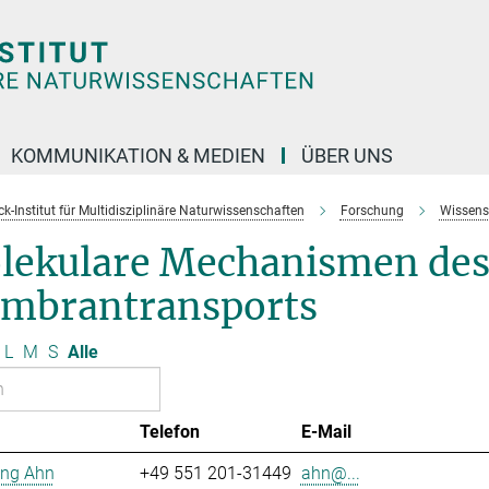
KOMMUNIKATION & MEDIEN
ÜBER UNS
k-Institut für Multidisziplinäre Naturwissenschaften
Forschung
Wissens
lekulare Mechanismen de
mbrantransports
L
M
S
Alle
Telefon
E-Mail
ng Ahn
+49 551 201-31449
ahn@...