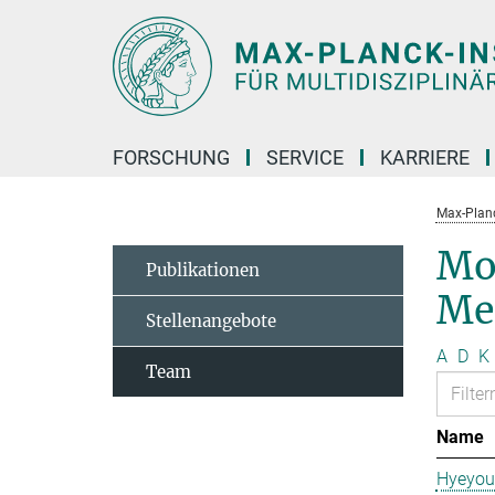
Hauptinhalt
FORSCHUNG
SERVICE
KARRIERE
Max-Planc
Mo
Publikationen
Me
Stellenangebote
A
D
K
Team
Name
Hyeyou