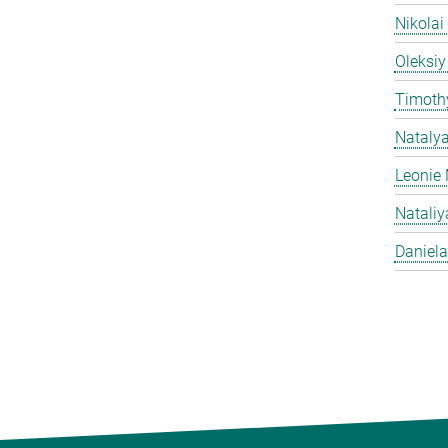
Nikolai
Oleksiy
Timothy
Nataly
Leonie 
Natali
Daniela