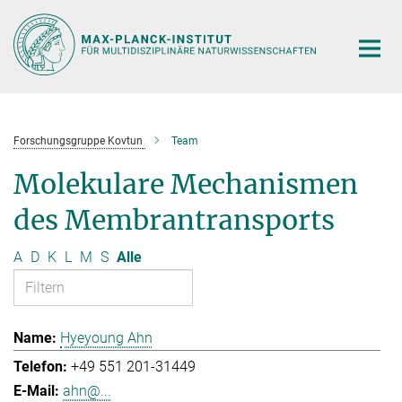
Hauptinhalt
Forschungsgruppe Kovtun
Team
Molekulare Mechanismen
des Membrantransports
A
D
K
L
M
S
Alle
Hyeyoung Ahn
+49 551 201-31449
ahn@...