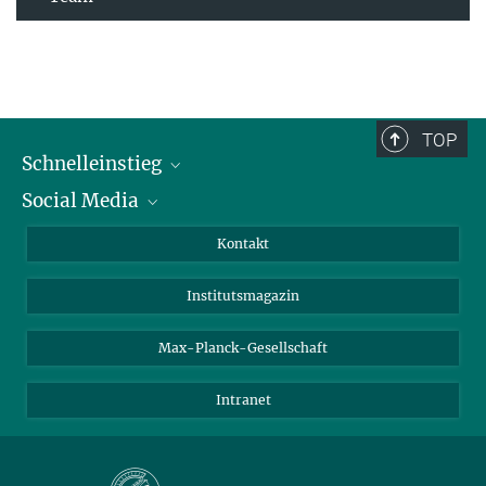
TOP
Schnelleinstieg
Social Media
Alumni
Bewerber*innen
LinkedIn
Kontakt
Besucher*innen
Bluesky
Institutsmagazin
Fördernde
Facebook
Journalist*innen
TikTok
Max-Planck-Gesellschaft
Schulen
YouTube
Intranet
Studierende
Wissenschaftler*innen