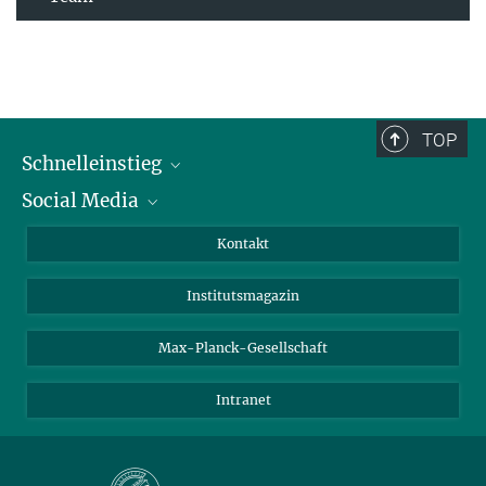
TOP
Schnelleinstieg
Social Media
Alumni
Bewerber*innen
LinkedIn
Kontakt
Besucher*innen
Bluesky
Institutsmagazin
Fördernde
Facebook
Journalist*innen
TikTok
Max-Planck-Gesellschaft
Schulen
YouTube
Intranet
Studierende
Wissenschaftler*innen