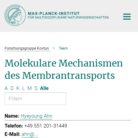
Hauptinhalt
Forschungsgruppe Kovtun
Team
Molekulare Mechanismen
des Membrantransports
A
D
K
L
M
S
Alle
Hyeyoung Ahn
+49 551 201-31449
ahn@...