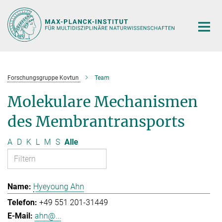
Hauptinhalt
Forschungsgruppe Kovtun
Team
Molekulare Mechanismen
des Membrantransports
A
D
K
L
M
S
Alle
Hyeyoung Ahn
+49 551 201-31449
ahn@...