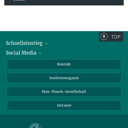
TOP
Schnelleinstieg
Social Media
Alumni
Bewerber*innen
LinkedIn
Kontakt
Besucher*innen
Bluesky
Institutsmagazin
Fördernde
Facebook
Journalist*innen
TikTok
Max-Planck-Gesellschaft
Schulen
YouTube
Intranet
Studierende
Wissenschaftler*innen