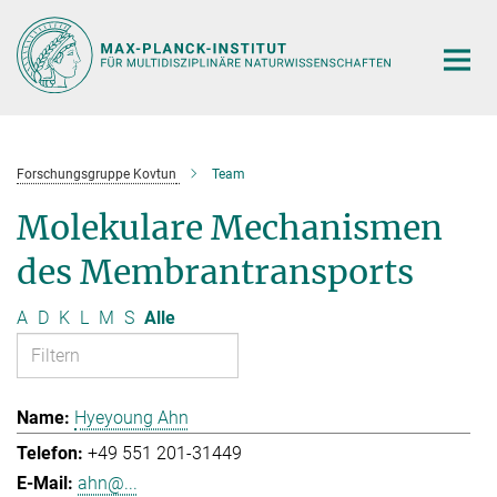
Hauptinhalt
Forschungsgruppe Kovtun
Team
Molekulare Mechanismen
des Membrantransports
A
D
K
L
M
S
Alle
Hyeyoung Ahn
+49 551 201-31449
ahn@...