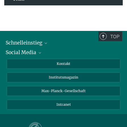
TOP
Schnelleinstieg
Social Media
Alumni
Bewerber*innen
LinkedIn
Kontakt
Besucher*innen
Bluesky
Institutsmagazin
Fördernde
Facebook
Journalist*innen
TikTok
Max-Planck-Gesellschaft
Schulen
YouTube
Intranet
Studierende
Wissenschaftler*innen