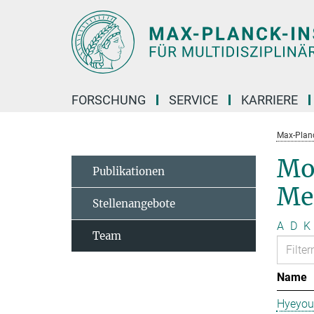
Hauptinhalt
FORSCHUNG
SERVICE
KARRIERE
Max-Planc
Mo
Publikationen
Me
Stellenangebote
A
D
K
Team
Name
Hyeyou