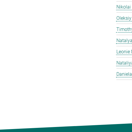
Nikolai
Oleksiy
Timothy
Nataly
Leonie 
Natali
Daniela