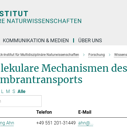
KOMMUNIKATION & MEDIEN
ÜBER UNS
k-Institut für Multidisziplinäre Naturwissenschaften
Forschung
Wissens
lekulare Mechanismen de
mbrantransports
L
M
S
Alle
Telefon
E-Mail
ng Ahn
+49 551 201-31449
ahn@...