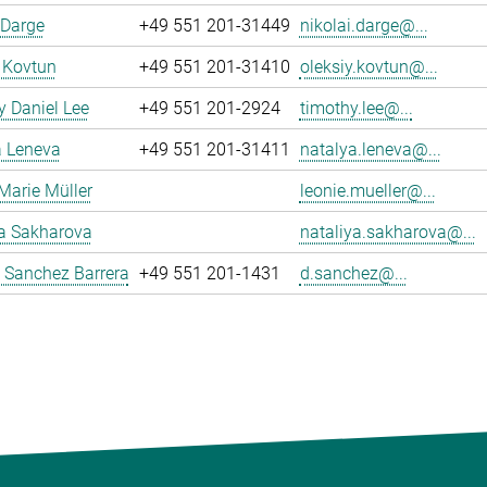
 Darge
+49 551 201-31449
nikolai.darge@...
 Kovtun
+49 551 201-31410
oleksiy.kovtun@...
 Daniel Lee
+49 551 201-2924
timothy.lee@...
a Leneva
+49 551 201-31411
natalya.leneva@...
Marie Müller
leonie.mueller@...
ya Sakharova
nataliya.sakharova@...
 Sanchez Barrera
+49 551 201-1431
d.sanchez@...