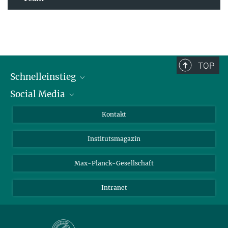
TOP
Schnelleinstieg
Social Media
Alumni
Bewerber*innen
LinkedIn
Kontakt
Besucher*innen
Bluesky
Institutsmagazin
Fördernde
Facebook
Journalist*innen
TikTok
Max-Planck-Gesellschaft
Schulen
YouTube
Intranet
Studierende
Wissenschaftler*innen