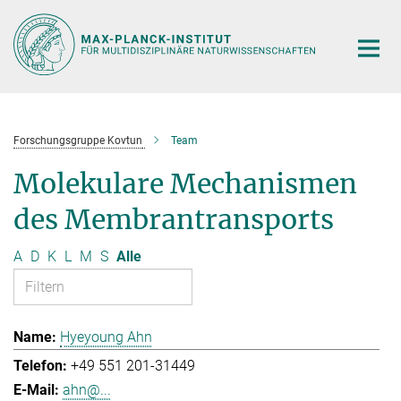
Hauptinhalt
Forschungsgruppe Kovtun
Team
Molekulare Mechanismen
des Membrantransports
A
D
K
L
M
S
Alle
Hyeyoung Ahn
+49 551 201-31449
ahn@...