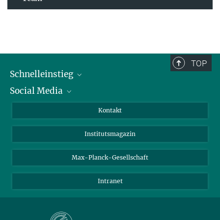
TOP
Schnelleinstieg
Social Media
Alumni
Bewerber*innen
LinkedIn
Kontakt
Besucher*innen
Bluesky
Institutsmagazin
Fördernde
Facebook
Journalist*innen
TikTok
Max-Planck-Gesellschaft
Schulen
YouTube
Intranet
Studierende
Wissenschaftler*innen