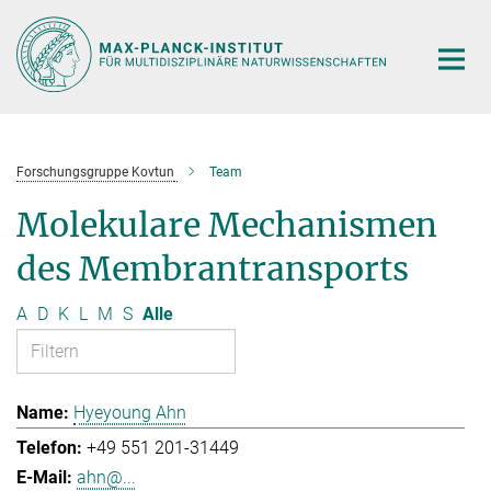
Hauptinhalt
Forschungsgruppe Kovtun
Team
Molekulare Mechanismen
des Membrantransports
A
D
K
L
M
S
Alle
Hyeyoung Ahn
+49 551 201-31449
ahn@...