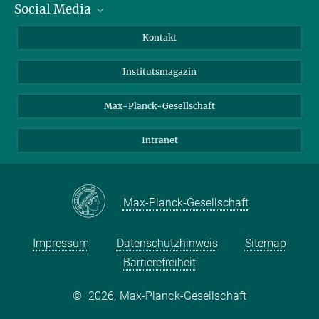
Social Media
Alumni
Bewerber*innen
LinkedIn
Kontakt
Besucher*innen
Bluesky
Institutsmagazin
Fördernde
Facebook
Journalist*innen
TikTok
Max-Planck-Gesellschaft
Schulen
YouTube
Intranet
Studierende
Wissenschaftler*innen
Max-Planck-Gesellschaft
Impressum
Datenschutzhinweis
Sitemap
Barrierefreiheit
©
2026, Max-Planck-Gesellschaft