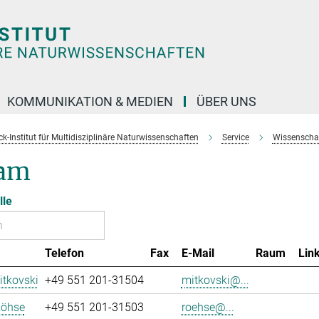
KOMMUNIKATION & MEDIEN
ÜBER UNS
k-Institut für Multidisziplinäre Naturwissenschaften
Service
Wissenschaft
am
lle
Telefon
Fax
E-Mail
Raum
Lin
tkovski
+49 551 201-31504
mitkovski@...
Röhse
+49 551 201-31503
roehse@...