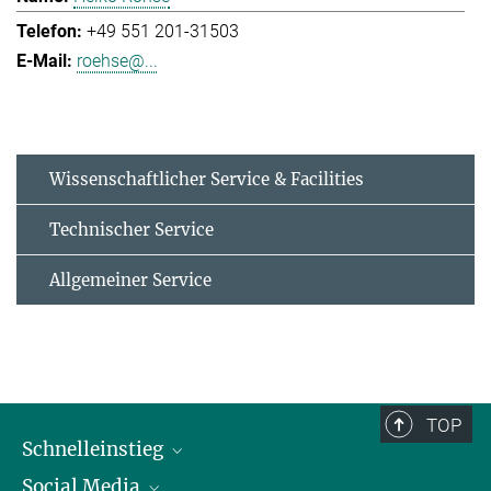
+49 551 201-31503
roehse@...
Wissenschaftlicher Service & Facilities
Technischer Service
Allgemeiner Service
TOP
Schnelleinstieg
Social Media
Alumni