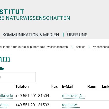
KOMMUNIKATION & MEDIEN
ÜBER UNS
k-Institut für Multidisziplinäre Naturwissenschaften
Service
Wissenschaft
am
lle
Telefon
Fax
E-Mail
Raum
Lin
tkovski
+49 551 201-31504
mitkovski@...
Röhse
+49 551 201-31503
roehse@...