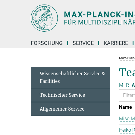
Hauptinhalt
FORSCHUNG
SERVICE
KARRIERE
Max-Planc
Te
Wissenschaftlicher Service &
Facilities
M
R
A
Technischer Service
Name
Allgemeiner Service
Miso Mi
Heiko 