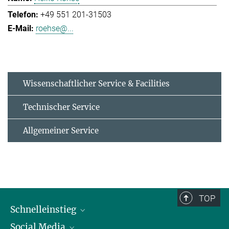
+49 551 201-31503
roehse@...
Wissenschaftlicher Service & Facilities
Technischer Service
Allgemeiner Service
TOP
Schnelleinstieg
Social Media
Alumni