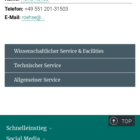
+49 551 201-31503
roehse@...
Wissenschaftlicher Service & Facilities
Technischer Service
Allgemeiner Service
TOP
Schnelleinstieg
Social Media
Alumni