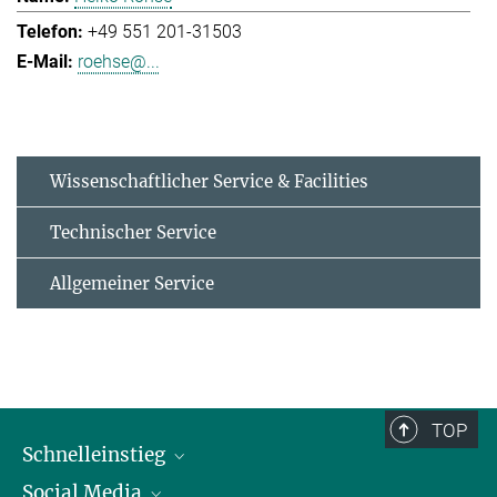
+49 551 201-31503
roehse@...
Wissenschaftlicher Service & Facilities
Technischer Service
Allgemeiner Service
TOP
Schnelleinstieg
Social Media
Alumni