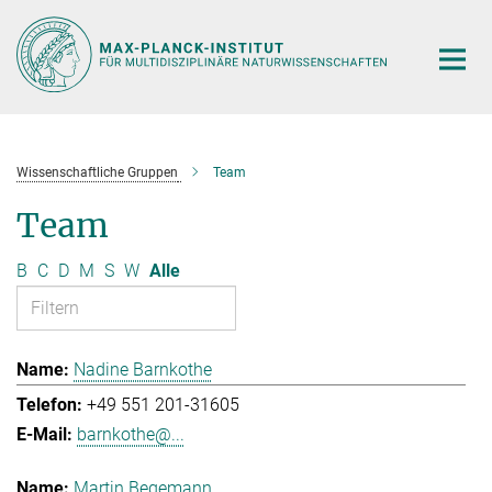
Hauptinhalt
Wissenschaftliche Gruppen
Team
Team
B
C
D
M
S
W
Alle
Nadine Barnkothe
+49 551 201-31605
barnkothe@...
Martin Begemann