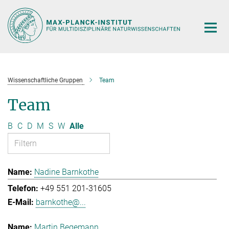
Hauptinhalt
Wissenschaftliche Gruppen
Team
Team
B
C
D
M
S
W
Alle
Nadine Barnkothe
+49 551 201-31605
barnkothe@...
Martin Begemann