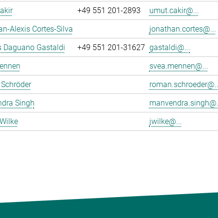
akir
+49 551 201-2893
umut.cakir@...
n-Alexis Cortes-Silva
jonathan.cortes@...
s Daguano Gastaldi
+49 551 201-31627
gastaldi@...
ennen
svea.mennen@...
Schröder
roman.schroeder@..
dra Singh
manvendra.singh@.
Wilke
jwilke@...