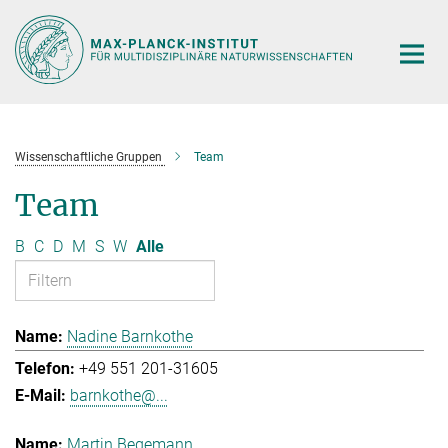
Hauptinhalt
Wissenschaftliche Gruppen
Team
Team
B
C
D
M
S
W
Alle
Nadine Barnkothe
+49 551 201-31605
barnkothe@...
Martin Begemann