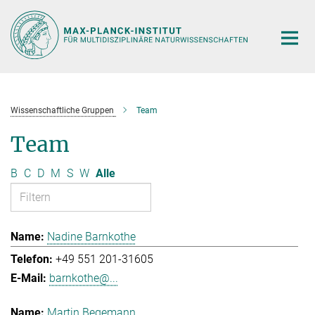
Hauptinhalt
Wissenschaftliche Gruppen
Team
Team
B
C
D
M
S
W
Alle
Nadine Barnkothe
+49 551 201-31605
barnkothe@...
Martin Begemann