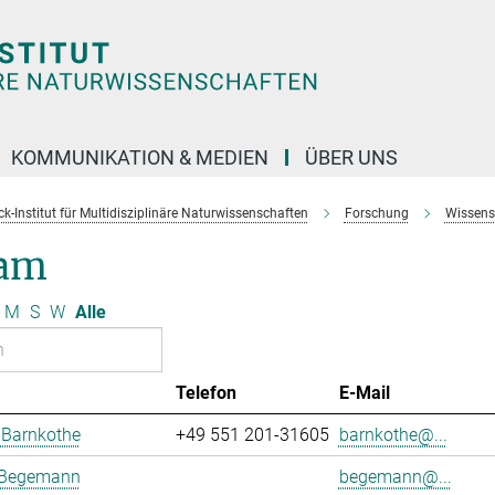
KOMMUNIKATION & MEDIEN
ÜBER UNS
k-Institut für Multidisziplinäre Naturwissenschaften
Forschung
Wissens
am
M
S
W
Alle
Telefon
E-Mail
 Barnkothe
+49 551 201-31605
barnkothe@...
 Begemann
begemann@...