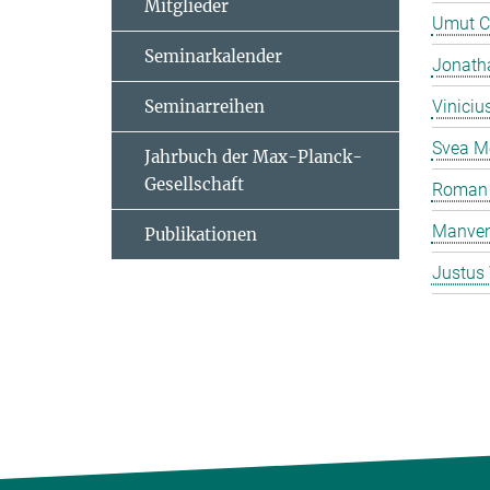
Mitglieder
Umut C
Seminarkalender
Jonatha
Seminarreihen
Viniciu
Svea M
Jahrbuch der Max-Planck-
Gesellschaft
Roman 
Manven
Publikationen
Justus 