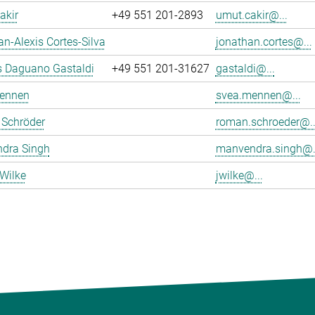
akir
+49 551 201-2893
umut.cakir@...
n-Alexis Cortes-Silva
jonathan.cortes@...
s Daguano Gastaldi
+49 551 201-31627
gastaldi@...
ennen
svea.mennen@...
Schröder
roman.schroeder@..
dra Singh
manvendra.singh@.
Wilke
jwilke@...