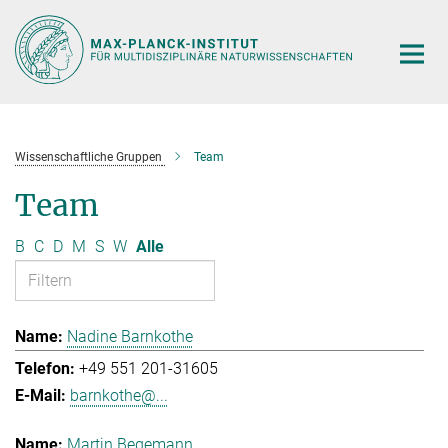
Hauptinhalt
Wissenschaftliche Gruppen
Team
Team
B
C
D
M
S
W
Alle
Nadine Barnkothe
+49 551 201-31605
barnkothe@...
Martin Begemann