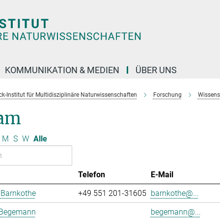
KOMMUNIKATION & MEDIEN
ÜBER UNS
k-Institut für Multidisziplinäre Naturwissenschaften
Forschung
Wissens
am
M
S
W
Alle
Telefon
E-Mail
 Barnkothe
+49 551 201-31605
barnkothe@...
 Begemann
begemann@...