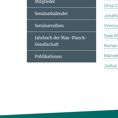
Mitglieder
Umut C
Seminarkalender
Jonatha
Seminarreihen
Viniciu
Svea M
Jahrbuch der Max-Planck-
Gesellschaft
Roman 
Manven
Publikationen
Justus 