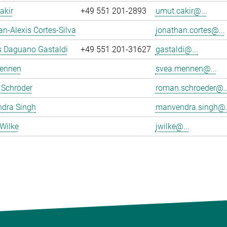
akir
+49 551 201-2893
umut.cakir@...
n-Alexis Cortes-Silva
jonathan.cortes@...
s Daguano Gastaldi
+49 551 201-31627
gastaldi@...
ennen
svea.mennen@...
Schröder
roman.schroeder@..
dra Singh
manvendra.singh@.
Wilke
jwilke@...