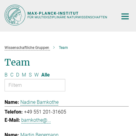
Hauptinhalt
Wissenschaftliche Gruppen
Team
Team
B
C
D
M
S
W
Alle
Nadine Barnkothe
+49 551 201-31605
barnkothe@...
Martin Begemann