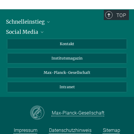
TOP
Schnelleinstieg
Social Media
Alumni
Bewerber*innen
LinkedIn
Kontakt
Besucher*innen
Bluesky
Institutsmagazin
Fördernde
Facebook
Journalist*innen
TikTok
Max-Planck-Gesellschaft
Schulen
YouTube
Intranet
Studierende
Wissenschaftler*innen
Max-Planck-Gesellschaft
Impressum
Datenschutzhinweis
Sitemap