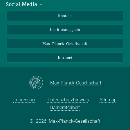
Social Media
Alumni
Bewerber*innen
LinkedIn
Kontakt
Besucher*innen
Bluesky
Institutsmagazin
Fördernde
Facebook
Journalist*innen
TikTok
Max-Planck-Gesellschaft
Schulen
YouTube
Intranet
Studierende
Wissenschaftler*innen
Max-Planck-Gesellschaft
Impressum
Datenschutzhinweis
Sitemap
Barrierefreiheit
©
2026, Max-Planck-Gesellschaft