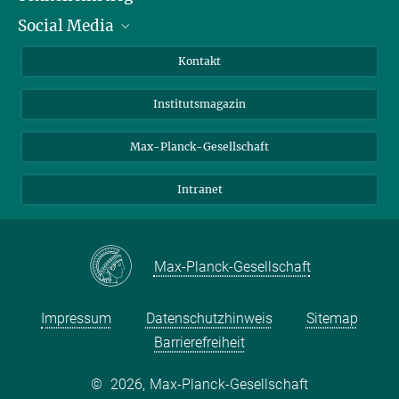
Social Media
Alumni
Bewerber*innen
LinkedIn
Kontakt
Besucher*innen
Bluesky
Institutsmagazin
Fördernde
Facebook
Journalist*innen
TikTok
Max-Planck-Gesellschaft
Schulen
YouTube
Intranet
Studierende
Wissenschaftler*innen
Max-Planck-Gesellschaft
Impressum
Datenschutzhinweis
Sitemap
Barrierefreiheit
©
2026, Max-Planck-Gesellschaft