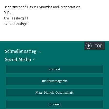
Department of Tissue Dynamics and Regeneration
Di Pan
Am Fassberg 11
37077 Göttingen
TOP
Schnelleinstieg
Social Media
Alumni
Bewerber*innen
LinkedIn
Kontakt
Besucher*innen
Bluesky
Institutsmagazin
Fördernde
Facebook
Journalist*innen
TikTok
Max-Planck-Gesellschaft
Schulen
YouTube
Intranet
Studierende