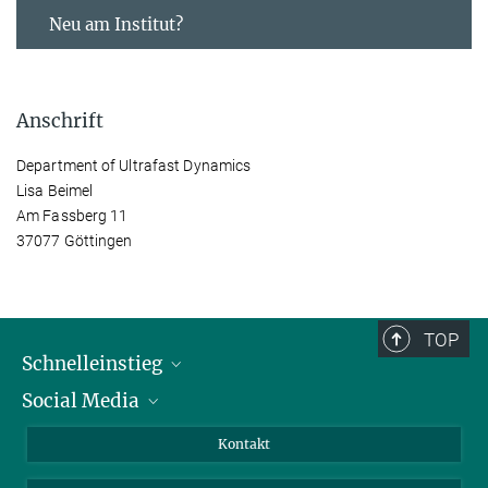
Neu am Institut?
Anschrift
Department of Ultrafast Dynamics
Lisa Beimel
Am Fassberg 11
37077 Göttingen
TOP
Schnelleinstieg
Social Media
Alumni
Bewerber*innen
LinkedIn
Kontakt
Besucher*innen
Bluesky