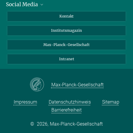
Social Media
Alumni
Bewerber*innen
LinkedIn
Kontakt
Besucher*innen
Bluesky
Institutsmagazin
Fördernde
Facebook
Journalist*innen
TikTok
Max-Planck-Gesellschaft
Schulen
YouTube
Intranet
Studierende
Wissenschaftler*innen
Max-Planck-Gesellschaft
Impressum
Datenschutzhinweis
Sitemap
Barrierefreiheit
©
2026, Max-Planck-Gesellschaft