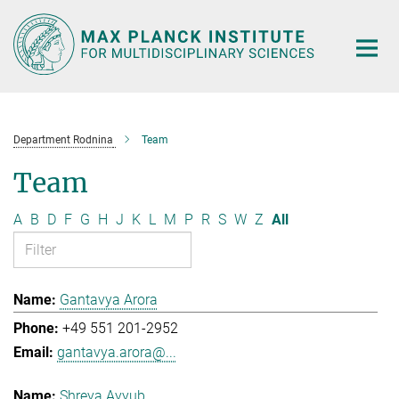
Main-
Content
Department Rodnina
Team
Team
A
B
D
F
G
H
J
K
L
M
P
R
S
W
Z
All
Gantavya Arora
+49 551 201-2952
gantavya.arora@...
Shreya Ayyub