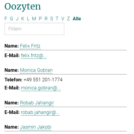
Oozyten
F
G
J
K
L
M
P
R
S
T
V
Z
Alle
Felix Fritz
felix.fritz@...
Monica Gobran
+49 551 201-1774
monica.gobran@...
Robab Jahangir
robab.jahangir@...
Jasmin Jakobi