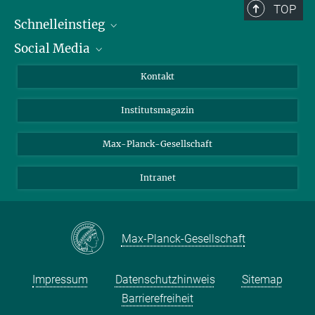
TOP
Schnelleinstieg
Social Media
Alumni
Bewerber*innen
LinkedIn
Kontakt
Besucher*innen
Bluesky
Institutsmagazin
Fördernde
Facebook
Journalist*innen
TikTok
Max-Planck-Gesellschaft
Schulen
YouTube
Intranet
Studierende
Wissenschaftler*innen
Max-Planck-Gesellschaft
Impressum
Datenschutzhinweis
Sitemap
Barrierefreiheit