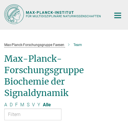
Hauptinhalt
Max-Planck-Forschungsgruppe Faesen
Team
Max-Planck-
Forschungsgruppe
Biochemie der
Signaldynamik
A
D
F
M
S
V
Y
Alle