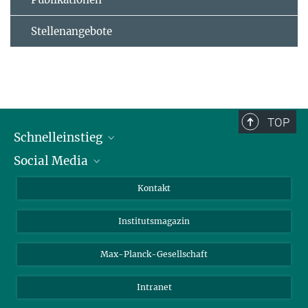
Stellenangebote
TOP
Schnelleinstieg
Social Media
Alumni
Bewerber*innen
LinkedIn
Kontakt
Besucher*innen
Bluesky
Institutsmagazin
Fördernde
Facebook
Journalist*innen
TikTok
Max-Planck-Gesellschaft
Schulen
YouTube
Intranet
Studierende