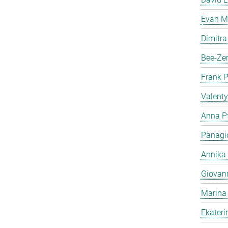
Evan Me
Dimitra
Bee-Ze
Frank 
Valent
Anna Pf
Panagio
Annika
Giovan
Marina
Ekater