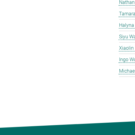
Nathan
Tamara
Halyna
Siyu W
Xiaoli
Ingo W
Michae