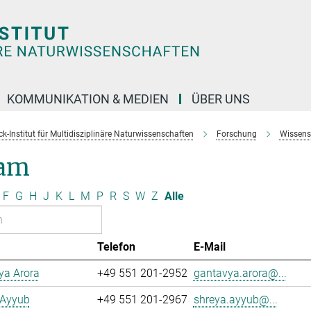
KOMMUNIKATION & MEDIEN
ÜBER UNS
k-Institut für Multidisziplinäre Naturwissenschaften
Forschung
Wissens
am
F
G
H
J
K
L
M
P
R
S
W
Z
Alle
Telefon
E-Mail
ya Arora
+49 551 201-2952
gantavya.arora@...
 Ayyub
+49 551 201-2967
shreya.ayyub@...