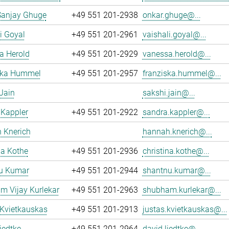
Sanjay Ghuge
+49 551 201-2938
onkar.ghuge@...
i Goyal
+49 551 201-2961
vaishali.goyal@...
a Herold
+49 551 201-2929
vanessa.herold@...
ska Hummel
+49 551 201-2957
franziska.hummel@...
Jain
sakshi.jain@...
 Kappler
+49 551 201-2922
sandra.kappler@...
 Knerich
hannah.knerich@...
na Kothe
+49 551 201-2936
christina.kothe@...
u Kumar
+49 551 201-2944
shantnu.kumar@...
m Vijay Kurlekar
+49 551 201-2963
shubham.kurlekar@...
 Kvietkauskas
+49 551 201-2913
justas.kvietkauskas@...
iedtke
+49 551 201-2964
david.liedtke@...