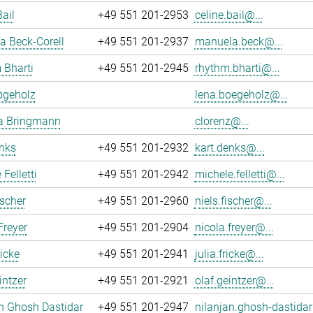
Bail
+49 551 201-2953
celine.bail@...
 Beck-Corell
+49 551 201-2937
manuela.beck@...
 Bharti
+49 551 201-2945
rhythm.bharti@...
ögeholz
lena.boegeholz@...
ia Bringmann
clorenz@...
nks
+49 551 201-2932
kart.denks@...
Felletti
+49 551 201-2942
michele.felletti@...
ischer
+49 551 201-2960
niels.fischer@...
Freyer
+49 551 201-2904
nicola.freyer@...
ricke
+49 551 201-2941
julia.fricke@...
intzer
+49 551 201-2921
olaf.geintzer@...
n Ghosh Dastidar
+49 551 201-2947
nilanjan.ghosh-dastidar