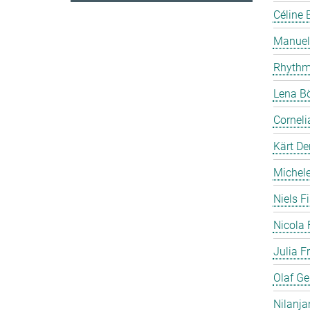
Céline 
Manuela
Rhythm
Lena B
Cornel
Kärt De
Michele 
Niels F
Nicola 
Julia F
Olaf Ge
Nilanja