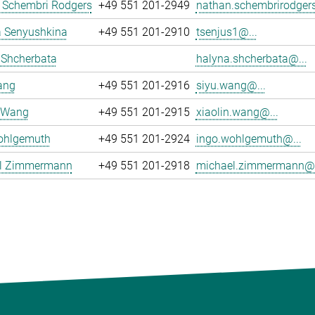
 Schembri Rodgers
+49 551 201-2949
nathan.schembrirodgers
 Senyushkina
+49 551 201-2910
tsenjus1@...
 Shcherbata
halyna.shcherbata@...
ang
+49 551 201-2916
siyu.wang@...
n Wang
+49 551 201-2915
xiaolin.wang@...
ohlgemuth
+49 551 201-2924
ingo.wohlgemuth@...
l Zimmermann
+49 551 201-2918
michael.zimmermann@.