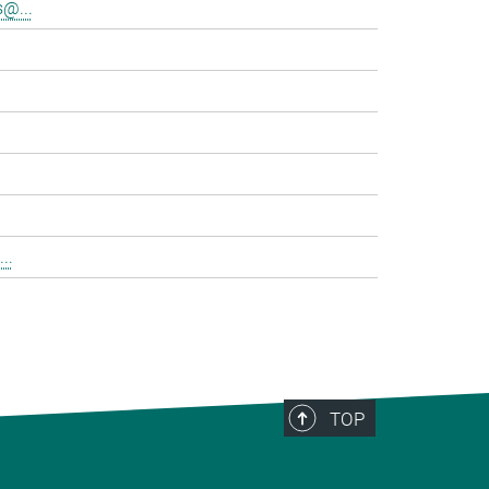
@...
..
TOP