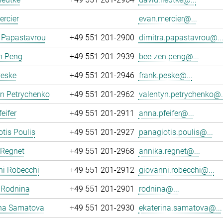
rcier
evan.mercier@...
 Papastavrou
+49 551 201-2900
dimitra.papastavrou@..
n Peng
+49 551 201-2939
bee-zen.peng@...
Peske
+49 551 201-2946
frank.peske@...
yn Petrychenko
+49 551 201-2962
valentyn.petrychenko@.
eifer
+49 551 201-2911
anna.pfeifer@...
tis Poulis
+49 551 201-2927
panagiotis.poulis@...
 Regnet
+49 551 201-2968
annika.regnet@...
ni Robecchi
+49 551 201-2912
giovanni.robecchi@...
 Rodnina
+49 551 201-2901
rodnina@...
ina Samatova
+49 551 201-2930
ekaterina.samatova@...