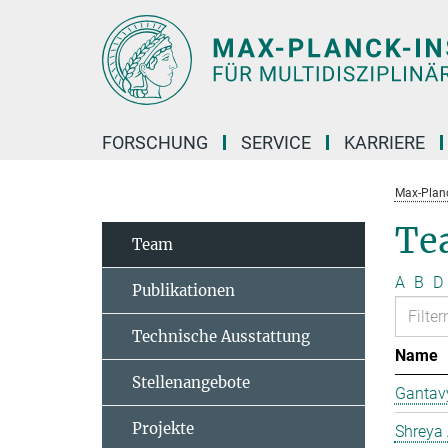
Hauptinhalt
FORSCHUNG
SERVICE
KARRIERE
Max-Planc
Te
Team
A
B
D
Publikationen
Technische Ausstattung
Name
Stellenangebote
Gantav
Projekte
Shreya