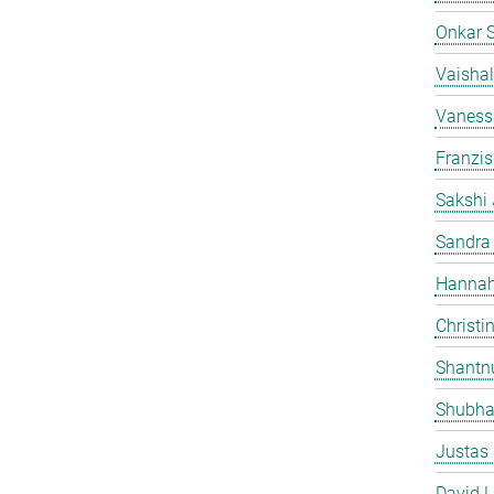
Onkar 
Vaishal
Vaness
Franzi
Sakshi 
Sandra
Hannah
Christi
Shantn
Shubha
Justas
David L