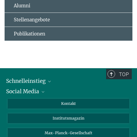
Alumni
Stellenangebote
Publikationen
TOP
Schnelleinstieg
Social Media
Alumni
Bewerber*innen
LinkedIn
Kontakt
Besucher*innen
Bluesky
Institutsmagazin
Fördernde
Facebook
Journalist*innen
TikTok
Max-Planck-Gesellschaft