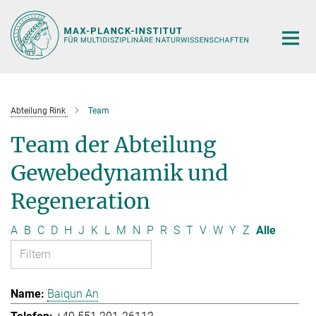
Hauptinhalt
Abteilung Rink
Team
Team der Abteilung
Gewebedynamik und
Regeneration
A
B
C
D
H
J
K
L
M
N
P
R
S
T
V
W
Y
Z
Alle
Baiqun An