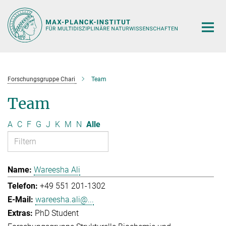
Hauptinhalt
Forschungsgruppe Chari
Team
Team
A
C
F
G
J
K
M
N
Alle
Wareesha Ali
+49 551 201-1302
wareesha.ali@...
PhD Student