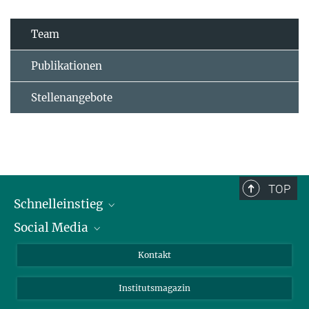
Team
Publikationen
Stellenangebote
TOP
Schnelleinstieg
Social Media
Alumni
Bewerber*innen
LinkedIn
Kontakt
Besucher*innen
Bluesky
Institutsmagazin
Fördernde
Facebook