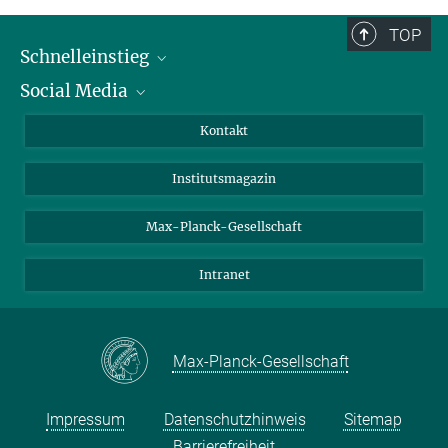
TOP
Schnelleinstieg
Social Media
Alumni
Bewerber*innen
LinkedIn
Kontakt
Besucher*innen
Bluesky
Institutsmagazin
Fördernde
Facebook
Journalist*innen
TikTok
Max-Planck-Gesellschaft
Schulen
YouTube
Intranet
Studierende
Wissenschaftler*innen
Max-Planck-Gesellschaft
Impressum
Datenschutzhinweis
Sitemap
Barrierefreiheit