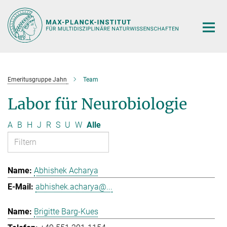
Hauptinhalt
Emeritusgruppe Jahn
Team
Labor für Neurobiologie
A
B
H
J
R
S
U
W
Alle
Abhishek Acharya
abhishek.acharya@...
Brigitte Barg-Kues