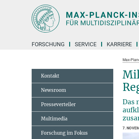
Hauptinhalt
FORSCHUNG
SERVICE
KARRIERE
Max-Planc
Mi
Kontakt
Re
Newsroom
Das 
Presseverteiler
aufk
zusa
Multimedia
7. NOVE
Forschung im Fokus