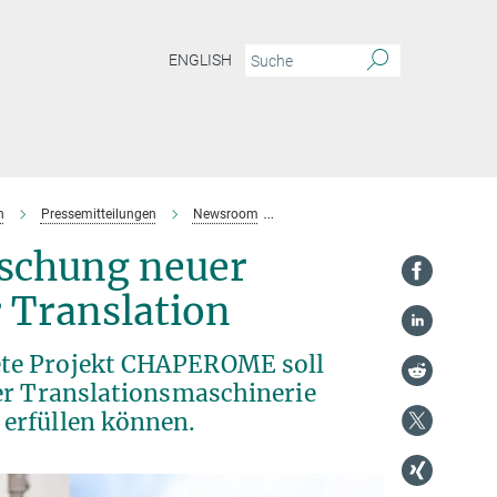
ENGLISH
n
Pressemitteilungen
Newsroom
ERC Synergy Grant für Marina Ro
rschung neuer
 Translation
ete Projekt CHAPEROME soll
der Translationsmaschinerie
erfüllen können.