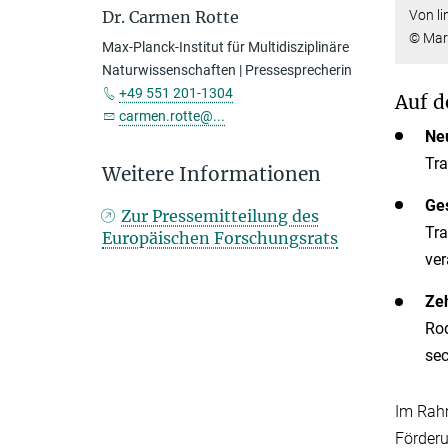
Von li
Dr. Carmen Rotte
© Mari
Max-Planck-Institut für Multidisziplinäre
Naturwissenschaften | Pressesprecherin
+49 551 201-1304
Auf d
carmen.rotte@...
Neu
Tra
Weitere Informationen
Ge
Zur Pressemitteilung des
Tra
Europäischen Forschungsrats
ver
Zeh
Rod
sec
Im Rahm
Förderu