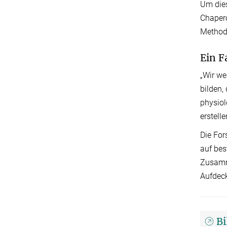
Um dies
Chapero
Methode
Ein F
„Wir w
bilden,
physiol
erstell
Die For
auf bes
Zusamm
Aufdeck
B