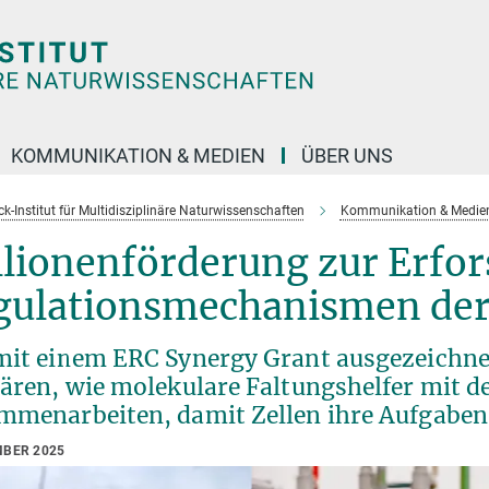
KOMMUNIKATION & MEDIEN
ÜBER UNS
k-Institut für Multidisziplinäre Naturwissenschaften
Kommunikation & Medie
llionenförderung zur Erfo
gulationsmechanismen der
mit einem ERC Synergy Grant ausgezeichn
lären, wie molekulare Faltungshelfer mit 
mmenarbeiten, damit Zellen ihre Aufgaben 
MBER 2025