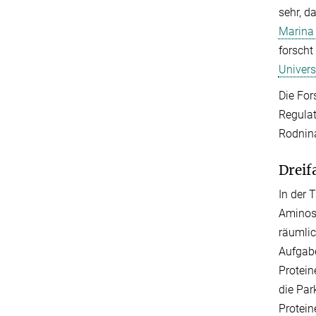
sehr, d
Marina
forscht
Univer
Die For
Regulat
Rodnin
Dreif
In der 
Aminosä
räumlic
Aufgabe
Protein
die Par
Protein