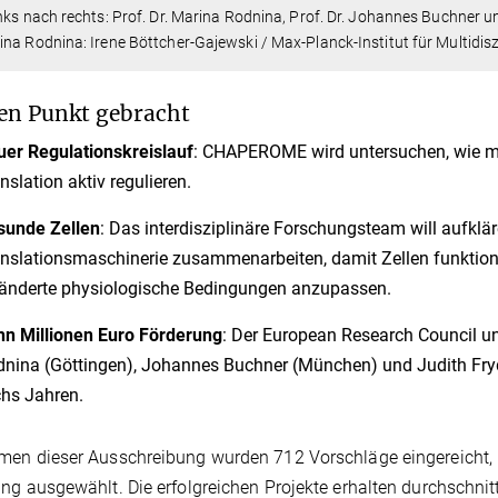
nks nach rechts: Prof. Dr. Marina Rodnina, Prof. Dr. Johannes Buchner u
na Rodnina: Irene Böttcher-Gajewski / Max-Planck-Institut für Multidi
en Punkt gebracht
er Regulationskreislauf
: CHAPEROME wird untersuchen, wie mo
nslation aktiv regulieren.
sunde Zellen
: Das interdisziplinäre Forschungsteam will aufklä
nslationsmaschinerie zusammenarbeiten, damit Zellen funktions
änderte physiologische Bedingungen anzupassen.
n Millionen Euro Förderung
: Der European Research Council u
nina (Göttingen), Johannes Buchner (München) und Judith Fry
hs Jahren.
en dieser Ausschreibung wurden 712 Vorschläge eingereicht, n
ng ausgewählt. Die erfolgreichen Projekte erhalten durchschnittl