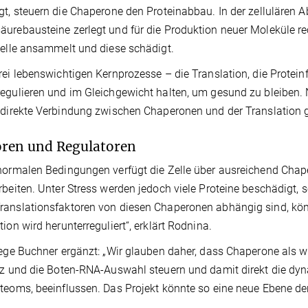
gt, steuern die Chaperone den Proteinabbau. In der zellulären Ab
urebausteine zerlegt und für die Produktion neuer Moleküle rec
Zelle ansammelt und diese schädigt.
rei lebenswichtigen Kernprozesse – die Translation, die Protei
egulieren und im Gleichgewicht halten, um gesund zu bleiben. 
 direkte Verbindung zwischen Chaperonen und der Translation g
ren und Regulatoren
normalen Bedingungen verfügt die Zelle über ausreichend Chape
rbeiten. Unter Stress werden jedoch viele Proteine beschädigt,
anslationsfaktoren von diesen Chaperonen abhängig sind, könne
tion wird herunterreguliert“, erklärt Rodnina.
lege Buchner ergänzt: „Wir glauben daher, dass Chaperone als wi
nz und die Boten-RNA-Auswahl steuern und damit direkt die dy
teoms, beeinflussen. Das Projekt könnte so eine neue Ebene der