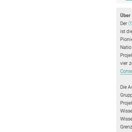
Über 
Der
ist d
Pioni
Natio
Proje
vier 
Conso
Die A
Grupp
Proje
Wisse
Wisse
Grenz