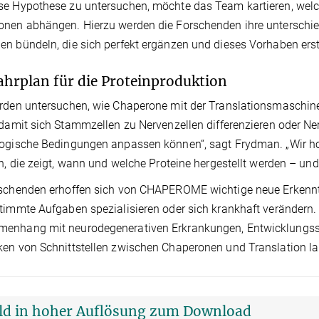
e Hypothese zu untersuchen, möchte das Team kartieren, welc
nen abhängen. Hierzu werden die Forschenden ihre unterschie
n bündeln, die sich perfekt ergänzen und dieses Vorhaben ers
ahrplan für die Proteinproduktion
erden untersuchen, wie Chaperone mit der Translationsmaschi
 damit sich Stammzellen zu Nervenzellen differenzieren oder Ne
ogische Bedingungen anpassen können“, sagt Frydman. „Wir hoff
en, die zeigt, wann und welche Proteine hergestellt werden – und
schenden erhoffen sich von CHAPEROME wichtige neue Erkenntn
timmte Aufgaben spezialisieren oder sich krankhaft verändern. 
enhang mit neurodegenerativen Erkrankungen, Entwicklungsstö
en von Schnittstellen zwischen Chaperonen und Translation lan
ild in hoher Auflösung zum Download