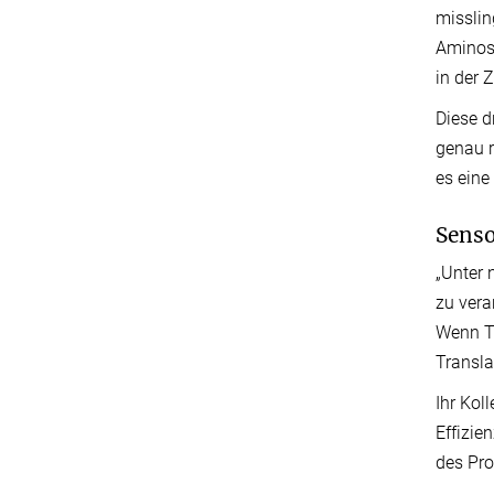
misslin
Aminosä
in der 
Diese d
genau r
es eine
Senso
„Unter 
zu vera
Wenn Tr
Transla
Ihr Kol
Effizie
des Pro