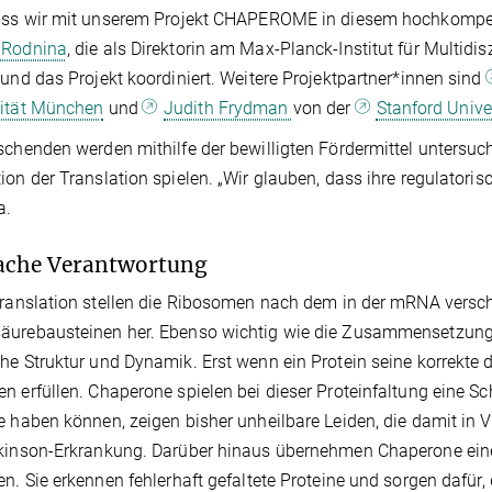
ass wir mit unserem Projekt CHAPEROME in diesem hochkompeti
 Rodnina
, die als Direktorin am Max-Planck-Institut für Multid
 und das Projekt koordiniert. Weitere Projektpartner*innen sind
sität München
und
Judith Frydman
von der
Stanford Unive
schenden werden mithilfe der bewilligten Fördermittel untersu
ion der Translation spielen. „Wir glauben, dass ihre regulatorisc
a.
ache Verantwortung
Translation stellen die Ribosomen nach dem in der mRNA versch
urebausteinen her. Ebenso wichtig wie die Zusammensetzung d
he Struktur und Dynamik. Erst wenn ein Protein seine korrekte
n erfüllen. Chaperone spielen bei dieser Proteinfaltung eine Sch
e haben können, zeigen bisher unheilbare Leiden, die damit in 
kinson-Erkrankung. Darüber hinaus übernehmen Chaperone eine w
en. Sie erkennen fehlerhaft gefaltete Proteine und sorgen dafür,