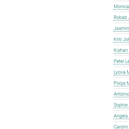
Monica
Robab 
Jasmin
Kriti Jo
Kishan
Peter L
Lyova
Pooja 
Antonio
Sophie
Angela
Caroli