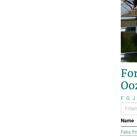
For
Oo
F
G
J
Name
Felix Fr