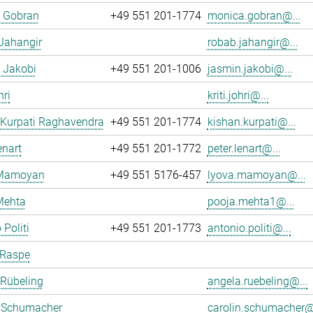
 Gobran
+49 551 201-1774
monica.gobran@...
Jahangir
robab.jahangir@...
 Jakobi
+49 551 201-1006
jasmin.jakobi@...
hri
kriti.johri@...
 Kurpati Raghavendra
+49 551 201-1774
kishan.kurpati@...
enart
+49 551 201-1772
peter.lenart@...
 Mamoyan
+49 551 5176-457
lyova.mamoyan@...
Mehta
pooja.mehta1@...
 Politi
+49 551 201-1773
antonio.politi@...
 Raspe
 Rübeling
angela.ruebeling@...
n Schumacher
carolin.schumacher@.