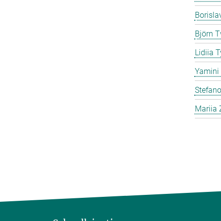
Borisla
Björn T
Lidiia 
Yamini 
Stefano
Mariia 