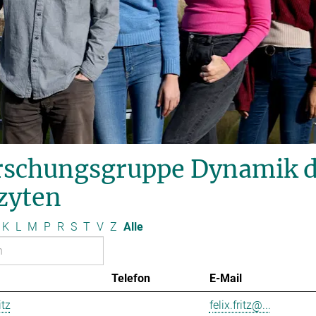
schungsgruppe Dynamik des
zyten
K
L
M
P
R
S
T
V
Z
Alle
Telefon
E-Mail
itz
felix.fritz@...